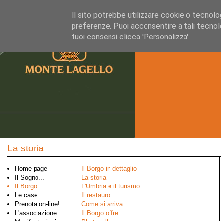
Il sito potrebbe utilizzare cookie o tecnologie
preferenze. Puoi acconsentire a tali tecnolo
tuoi consensi clicca 'Personalizza'.
La storia
Home page
Il Borgo in dettaglio
Il Sogno...
La storia
Il Borgo
L'Umbria e il turismo
Le case
Il restauro
Prenota on-line!
Come si arriva
L'associazione
Il Borgo offre