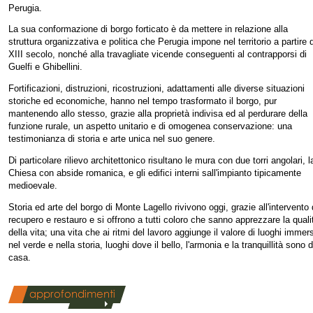
Perugia.
La sua conformazione di borgo forticato è da mettere in relazione alla
struttura organizzativa e politica che Perugia impone nel territorio a partire 
XIII secolo, nonché alla travagliate vicende conseguenti al contrapporsi di
Guelfi e Ghibellini.
Fortificazioni, distruzioni, ricostruzioni, adattamenti alle diverse situazioni
storiche ed economiche, hanno nel tempo trasformato il borgo, pur
mantenendo allo stesso, grazie alla proprietà indivisa ed al perdurare della
funzione rurale, un aspetto unitario e di omogenea conservazione: una
testimonianza di storia e arte unica nel suo genere.
Di particolare rilievo architettonico risultano le mura con due torri angolari, l
Chiesa con abside romanica, e gli edifici interni sall'impianto tipicamente
medioevale.
Storia ed arte del borgo di Monte Lagello rivivono oggi, grazie all'intervento 
recupero e restauro e si offrono a tutti coloro che sanno apprezzare la quali
della vita; una vita che ai ritmi del lavoro aggiunge il valore di luoghi immers
nel verde e nella storia, luoghi dove il bello, l'armonia e la tranquillità sono d
casa.