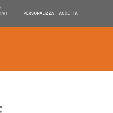
e
re i
PERSONALIZZA
ACCETTA
ai
in