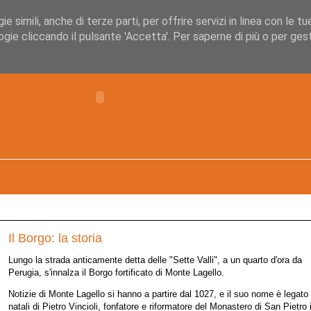
 simili, anche di terze parti, per offrire servizi in linea con le tu
gie cliccando il pulsante 'Accetta'. Per saperne di più o per gesti
Il Borgo: la storia
Lungo la strada anticamente detta delle "Sette Valli", a un quarto d'ora da
Perugia, s'innalza il Borgo fortificato di Monte Lagello.
Notizie di Monte Lagello si hanno a partire dal 1027, e il suo nome è legato 
natali di Pietro Vincioli, fonfatore e riformatore del Monastero di San Pietro 